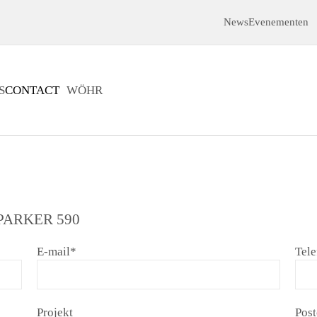
News
Evenementen
S
CONTACT
WÖHR
PARKER 590
E-mail
*
Tel
Projekt
Pos