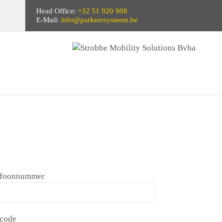
Head Office:
+32 51 920 908
E-Mail:
info@parkeersysteem.be
efoonnummer
tcode