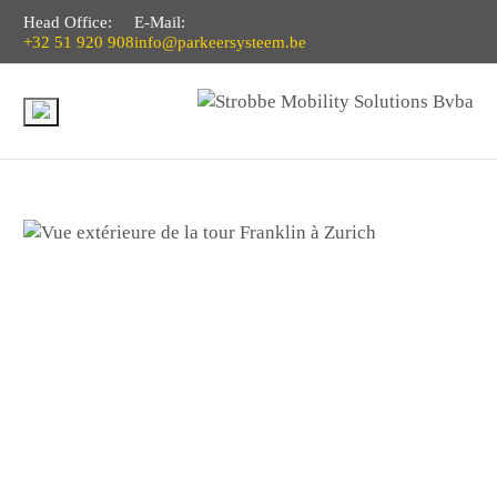
Head Office:
E-Mail:
+32 51 920 908
info@parkeersysteem.be