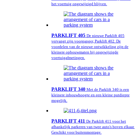
het voertuig ongewijzigd blijven.
PARKLIFT 405
De nieuwe Parklift 405
vervangt zijn voorganger, Parklift 402. De
voordelen van de nieuwe ontwikkeling zijn de
kleinere opbouwmaten bij ongewijzigde
voertuigafmetingen.
PARKLIFT 340
Met de Parklift 340 is een
kleinere inbouwhoogte en een kleine putdiepte
mogelijk.
PARKLIFT 411
De Parklift 411 voor het
afhankelijk parkeren van twee auto's boven elkaar.
Geschikt voor buitenmontage.