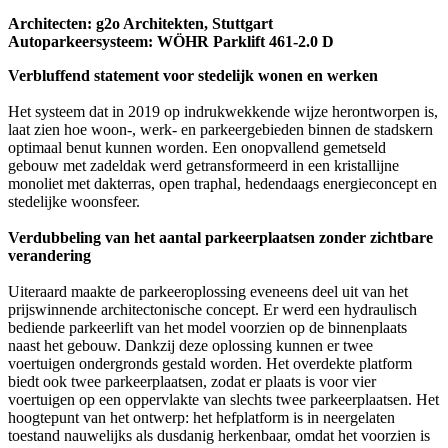
Architecten: g2o Architekten, Stuttgart
Autoparkeersysteem: WÖHR Parklift 461-2.0 D
Verbluffend statement voor stedelijk wonen en werken
Het systeem dat in 2019 op indrukwekkende wijze herontworpen is,
laat zien hoe woon-, werk- en parkeergebieden binnen de stadskern
optimaal benut kunnen worden. Een onopvallend gemetseld
gebouw met zadeldak werd getransformeerd in een kristallijne
monoliet met dakterras, open traphal, hedendaags energieconcept en
stedelijke woonsfeer.
Verdubbeling van het aantal parkeerplaatsen zonder zichtbare
verandering
Uiteraard maakte de parkeeroplossing eveneens deel uit van het
prijswinnende architectonische concept. Er werd een hydraulisch
bediende parkeerlift van het model voorzien op de binnenplaats
naast het gebouw. Dankzij deze oplossing kunnen er twee
voertuigen ondergronds gestald worden. Het overdekte platform
biedt ook twee parkeerplaatsen, zodat er plaats is voor vier
voertuigen op een oppervlakte van slechts twee parkeerplaatsen. Het
hoogtepunt van het ontwerp: het hefplatform is in neergelaten
toestand nauwelijks als dusdanig herkenbaar, omdat het voorzien is