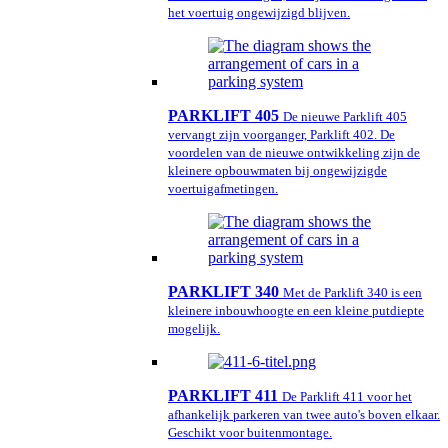
het voertuig ongewijzigd blijven.
PARKLIFT 405
De nieuwe Parklift 405
vervangt zijn voorganger, Parklift 402. De
voordelen van de nieuwe ontwikkeling zijn de
kleinere opbouwmaten bij ongewijzigde
voertuigafmetingen.
PARKLIFT 340
Met de Parklift 340 is een
kleinere inbouwhoogte en een kleine putdiepte
mogelijk.
PARKLIFT 411
De Parklift 411 voor het
afhankelijk parkeren van twee auto's boven elkaar.
Geschikt voor buitenmontage.